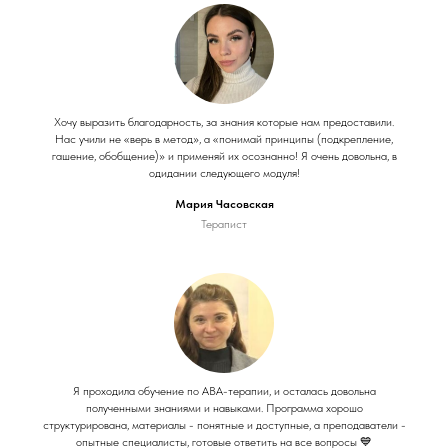
Хочу выразить благодарность, за знания которые нам предоставили.
Нас учили не «верь в метод», а «понимай принципы (подкрепление,
гашение, обобщение)» и применяй их осознанно! Я очень довольна, в
одидании следующего модуля!
Мария Часовская
Терапист
Я проходила обучение по АВА-терапии, и осталась довольна
полученными знаниями и навыками. Программа хорошо
структурирована, материалы - понятные и доступные, а преподаватели -
опытные специалисты, готовые ответить на все вопросы 💙